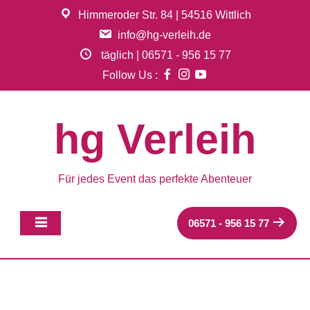
Skip
Himmeroder Str. 84 | 54516 Wittlich
to
info@hg-verleih.de
content
täglich | 06571 - 956 15 77
Follow Us :
hg Verleih
Für jedes Event das perfekte Abenteuer
06571 - 956 15 77