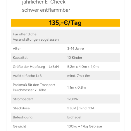
jährlicher E-Check
schwer entflammbar
135,-€/Tag
Für öffentliche
Veranstaltungen zugelassen
Alter
3-14 Jahre
Kapazität
10 Kinder
Größe der Hüpfburg – LxBxH
5,2m x 4,0m x 4,0m
Aufstellfläche LxB
mind. 7m x 6m
Packmaß für den Transport –
1,1m x 0,8m
Durchmesser x Höhe
Strombedarf
1700W
Steckdose
230V | mind. 10A
Befestigung
Erdnägel
Gewicht
100kg + 17kg Gebläse