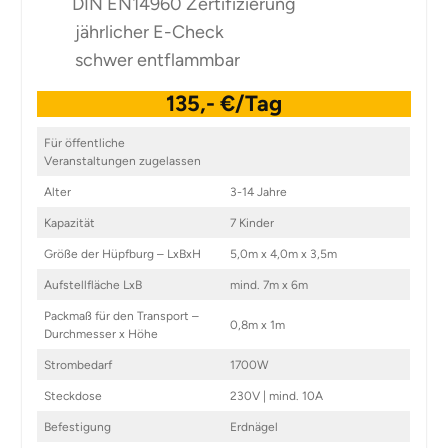
DIN EN14960 Zertifizierung
jährlicher E-Check
schwer entflammbar
135,- €/Tag
Für öffentliche
Veranstaltungen zugelassen
Alter
3-14 Jahre
Kapazität
7 Kinder
Größe der Hüpfburg – LxBxH
5,0m x 4,0m x 3,5m
Aufstellfläche LxB
mind. 7m x 6m
Packmaß für den Transport –
0,8m x 1m
Durchmesser x Höhe
Strombedarf
1700W
Steckdose
230V | mind. 10A
Befestigung
Erdnägel