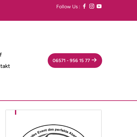
Follow Us :
f
06571 - 956 15 77
takt