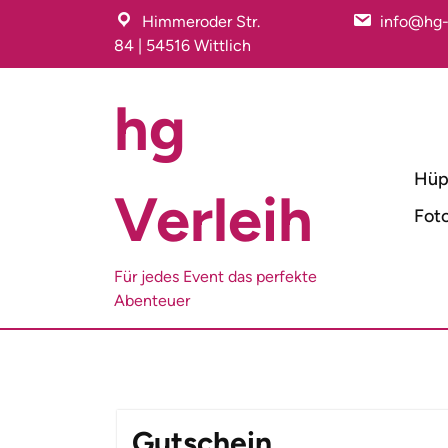
Skip
Himmeroder Str.
info@hg-
to
84 | 54516 Wittlich
content
hg
Hüp
Verleih
Fot
Für jedes Event das perfekte
Abenteuer
Gutschein