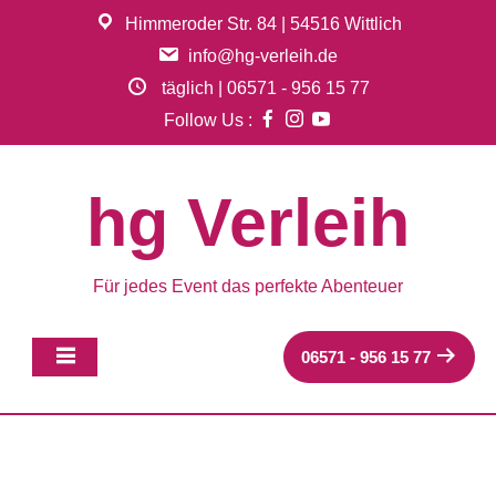
Skip
Himmeroder Str. 84 | 54516 Wittlich
to
info@hg-verleih.de
content
täglich | 06571 - 956 15 77
Follow Us :
hg Verleih
Für jedes Event das perfekte Abenteuer
06571 - 956 15 77