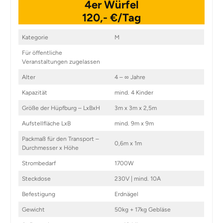
4er Würfel
120,- €/Tag
Kategorie
M
Für öffentliche
Veranstaltungen zugelassen
Alter
4 – ∞ Jahre
Kapazität
mind. 4 Kinder
Größe der Hüpfburg – LxBxH
3m x 3m x 2,5m
Aufstellfläche LxB
mind. 9m x 9m
Packmaß für den Transport –
0,6m x 1m
Durchmesser x Höhe
Strombedarf
1700W
Steckdose
230V | mind. 10A
Befestigung
Erdnägel
Gewicht
50kg + 17kg Gebläse