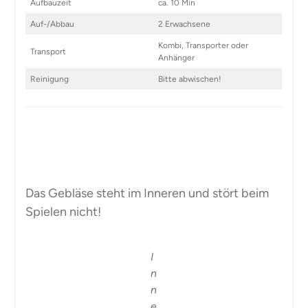
Aufbauzeit
ca. 10 Min
Auf-/Abbau
2 Erwachsene
Kombi, Transporter oder
Transport
Anhänger
Reinigung
Bitte abwischen!
Das Gebläse steht im Inneren und stört beim
Spielen nicht!
I
n
n
e