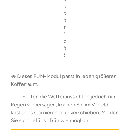
n
a
n
s
i
c
h
t
🚗 Dieses FUN-Modul passt in jeden größeren
Kofferraum.
Sollten die Wetteraussichten jedoch nur
Regen vorhersagen, können Sie im Vorfeld
kostenlos stornieren oder verschieben. Melden
Sie sich dafür so früh wie möglich.